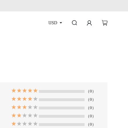
USD
（0）
（0）
（0）
（0）
（0）