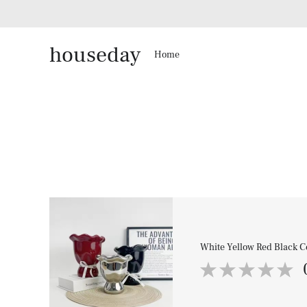
houseday
Home
White Yellow Red Black C